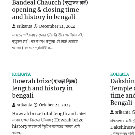
Bandeal Chaurch (ব্যান্ডেল চার্চ)
opening & closing time
and history in bengali
srikanta
December 21, 2024
ভারতের পশ্চিমবঙ্গ রাজ্যের হুলি নদী তীরে অবস্থিত এই
ব্যান্ডেল চার্চ। বহু সাধারণ মানুষরা এই চার্চে বেড়াতে
আসেন। বর্তমানে গ্রানাইট ও…
KOLKATA
KOLKATA
Howrah brize(হাওড়া ব্রিজ)
Dakshin
length and history in
Temple 
bengali
time and
Bengali
srikanta
October 21, 2023
srikanta
Howrah brize total length and : বাংলা
ভাষায় হাওড়া ব্রিজের ইতিহাস ; Howrah brize
দক্ষিনেশ্বর কালী মন
history ভারতবর্ষে ব্রিটিশ সরকারের আমলে তৈরি
Dakshineswa
বহিবহু…
; দক্ষিনেশ্বর কালী